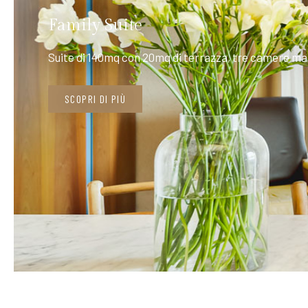
Family Suite
Suite di 140mq con 20mq di terrazza, tre camere mat
SCOPRI DI PIÙ