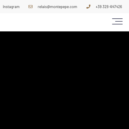
Instagram
relais@montepepe.com
+39 329 4147426